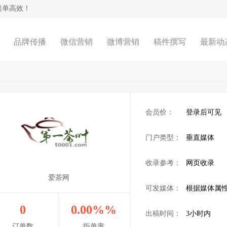
简单高效！
品牌传播
微信营销
微博营销
稿件撰写
最新动
会员价：
登录后可见
门户类型：
垂直媒体
收录参考：
网页收录
爱茶网
可发媒体：
根据媒体属
0
0.00%%
出稿时间：
3小时内
订单数
拒单率